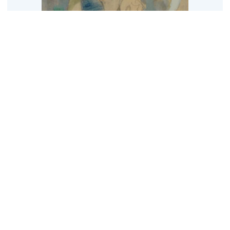
Le précieux soutien de
Matisse
Walter Firpo a rencontré Henri Matisse en 1930, en même
temps qu’un autre peintre de l’époque : Giorgio de Chirico.
Matisse apprécie l’oeuvre de Firpo et achète une de ses
toiles aux enchères, à Nice en 1939. Matisse a écrit au dos
du tableau « J’aime beaucoup cette oeuvre que j’ai achetée
en 1939 ». Cette toile représente une chapelle.
En 1952, c’est la consécration pour Walter Firpo. Le peintre