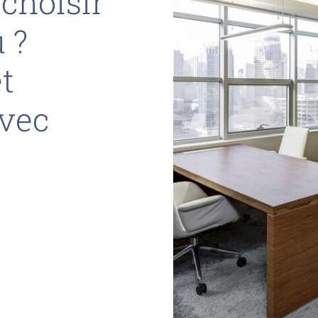
 choisir
 ?
et
vec