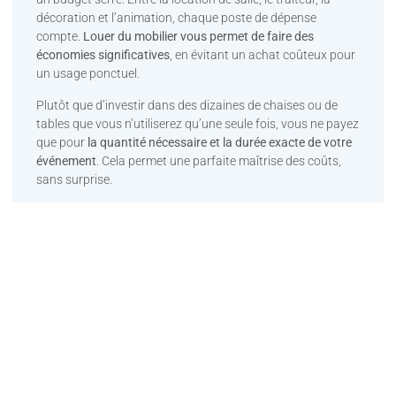
décoration et l’animation, chaque poste de dépense
compte.
Louer du mobilier vous permet de faire des
économies significatives
, en évitant un achat coûteux pour
un usage ponctuel.
Plutôt que d’investir dans des dizaines de chaises ou de
tables que vous n’utiliserez qu’une seule fois, vous ne payez
que pour
la quantité nécessaire et la durée exacte de votre
événement
. Cela permet une parfaite maîtrise des coûts,
sans surprise.
Autre avantage : vous évitez les frais annexes souvent
négligés lors d’un achat, tels que le
transport, le stockage
longue durée, l’entretien du matériel ou son remplacement
en cas d’usure
. La location est donc aussi une
solution
écologique et durable
, puisqu’elle repose sur une
mutualisation intelligente du matériel.
Enfin, que vous organisiez une petite réception privée ou un
événement de grande envergure,
la location s’adapte à
toutes les configurations
: besoin de dix chaises pour un
dîner intime ou de cent places pour une conférence ? La